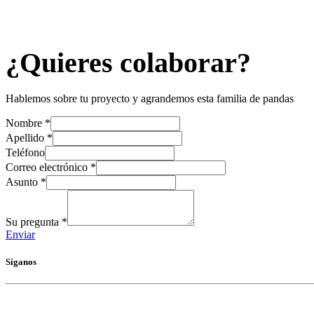
¿Quieres colaborar?
Hablemos sobre tu proyecto y agrandemos esta familia de pandas
Nombre
*
Apellido
*
Teléfono
Correo electrónico
*
Asunto
*
Su pregunta
*
Enviar
Síganos